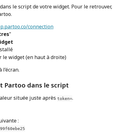
dans le script de votre widget. Pour le retrouver, 
artoo.
pp.partoo.co/connection
tres
"
idget
stallé
r le widget (en haut à droite)
 l’écran.
nt Partoo dans le script
valeur située juste après 
.
token=
uivante :
99f60ebe25