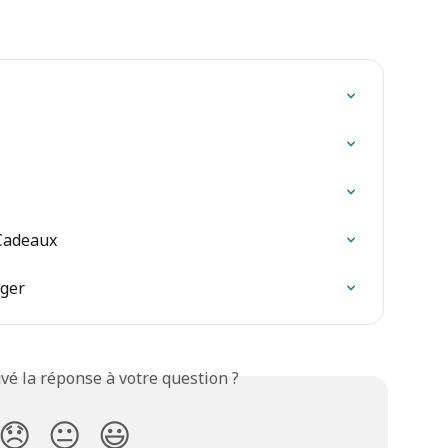
Cadeaux
ger
vé la réponse à votre question ?
😞
😐
😃