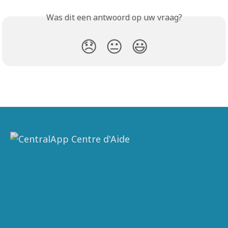
Was dit een antwoord op uw vraag?
😞
😐
😃