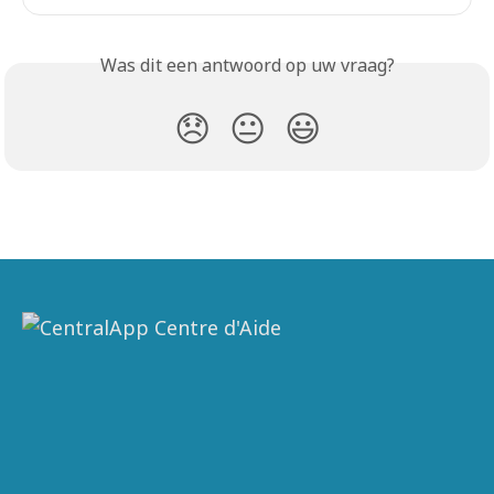
Was dit een antwoord op uw vraag?
😞
😐
😃