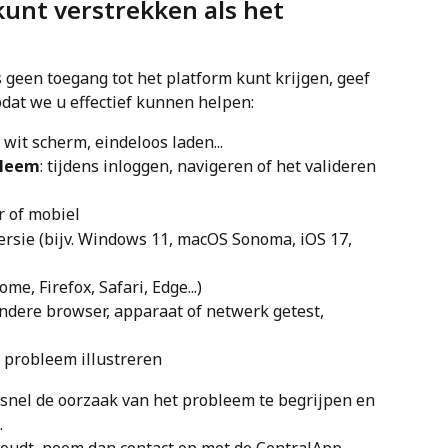
kunt verstrekken als het 
 geen toegang tot het platform kunt krijgen, geef 
dat we u effectief kunnen helpen:
 wit scherm, eindeloos laden...
bleem
: tijdens inloggen, navigeren of het valideren 
r of mobiel
versie (bijv. Windows 11, macOS Sonoma, iOS 17, 
me, Firefox, Safari, Edge...)
andere browser, apparaat of netwerk getest, 
t probleem illustreren
t snel de oorzaak van het probleem te begrijpen en 
.
oudt, neem dan contact op met de CentralApp-