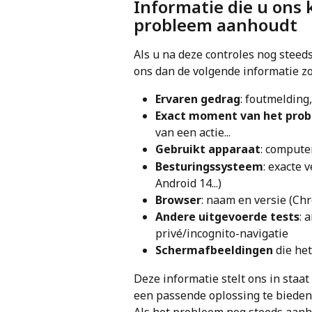
Informatie die u ons 
probleem aanhoudt
Als u na deze controles nog steeds
ons dan de volgende informatie zo
Ervaren gedrag
: foutmelding,
Exact moment van het pro
van een actie...
Gebruikt apparaat
: compute
Besturingssysteem
: exacte 
Android 14...)
Browser
: naam en versie (Chro
Andere uitgevoerde tests
: 
privé/incognito-navigatie
Schermafbeeldingen
 die he
Deze informatie stelt ons in staa
een passende oplossing te bieden
Als het probleem nog steeds aanh