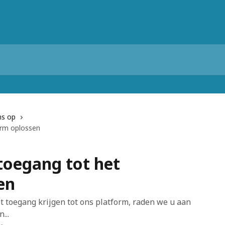
ns op
orm oplossen
toegang tot het
en
t toegang krijgen tot ons platform, raden we u aan
...