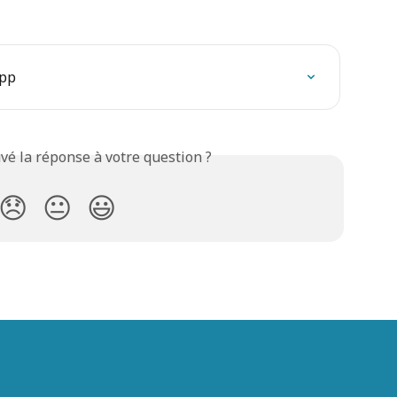
App
vé la réponse à votre question ?
😞
😐
😃