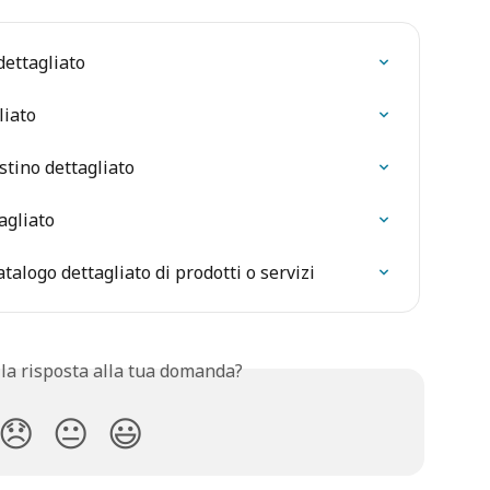
ettagliato
liato
istino dettagliato
agliato
talogo dettagliato di prodotti o servizi
 la risposta alla tua domanda?
😞
😐
😃