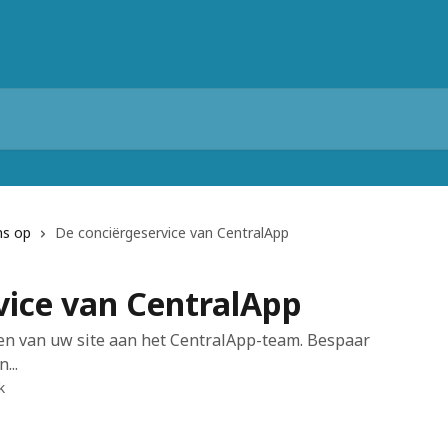
ns op
De conciërgeservice van CentralApp
vice van CentralApp
en van uw site aan het CentralApp-team. Bespaar
...
k