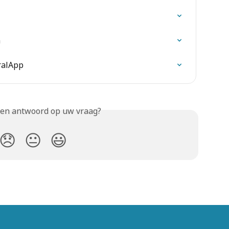
n
ralApp
een antwoord op uw vraag?
😞
😐
😃